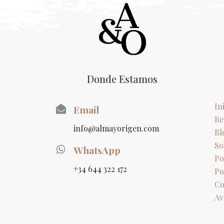
Donde Estamos
In
Email
Re
info@almayorigen.com
Bl
So
WhatsApp
Po
+34 644 322 172
Po
Co
Av